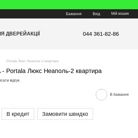
Мій кошик
Бажання
Вхід
044 361-82-86
ЛЯ ДВЕРЕЙ
АКЦІЇ
Portala Люкс Неаполь-2 квартира
 - Portala Люкс Неаполь-2 квартира
сати відгук
В бажання
В кредит
Замовити швидко