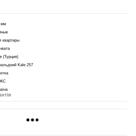
 мм
мные
я квартиры
нвата
e (Турция)
вальдний Kale 257
зетка
КС
аїна
антія