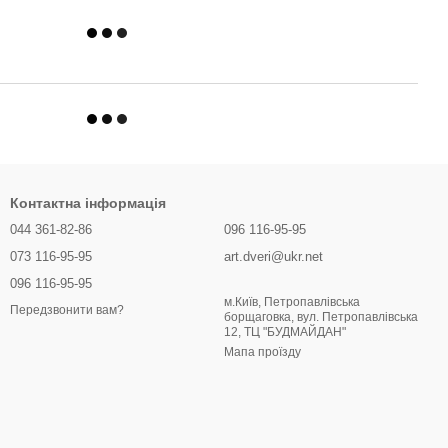
Контактна інформація
044 361-82-86
096 116-95-95
073 116-95-95
art.dveri@ukr.net
096 116-95-95
м.Київ, Петропавлівська
Передзвонити вам?
борщаговка, вул. Петропавлівська
12, ТЦ "БУДМАЙДАН"
Мапа проїзду