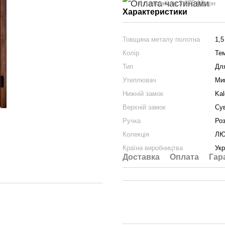
4 платежі по 3 675.00 грн
Характеристики
Товщина металу полотна
1,5
Колір
Те
Тип
Дл
Утеплювач
Ми
Нижній замок
Kal
Верхній замок
Су
Ручка
Ро
Колекція
ЛЮ
Країна виробництва
Укр
Доставка
Оплата
Гар