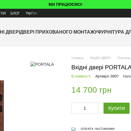
МИ ПРАЦЮЄМО!
Укр
Рус
ТІЯ
БЛОГ
НІ ДВЕРІ
ДВЕРІ ПРИХОВАНОГО МОНТАЖУ
ФУРНІТУРА Д
Головна
ВХІДНІ ДВЕРІ
Портала
Вхідні двері PORTALA
В наявності
Артикул: 0007
Напи
14 700 грн
Купити
ОПЛАТА ЧАСТИНАМИ