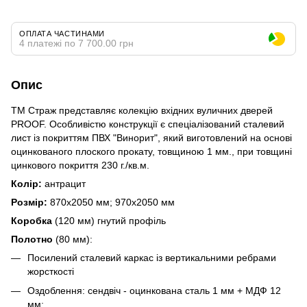
ОПЛАТА ЧАСТИНАМИ
4 платежі по 7 700.00 грн
Опис
ТМ Страж представляє колекцію вхідних вуличних дверей
PROOF. Особливістю конструкції є спеціалізований сталевий
лист із покриттям ПВХ "Винорит", який виготовлений на основі
оцинкованого плоского прокату, товщиною 1 мм., при товщині
цинкового покриття 230 г./кв.м.
Колір:
антрацит
Розмір:
870х2050 мм; 970х2050 мм
Коробка
(120 мм) гнутий профіль
Полотно
(80 мм):
Посилений сталевий каркас із вертикальними ребрами
жорсткості
Оздоблення: сендвіч - оцинкована сталь 1 мм + МДФ 12
мм;