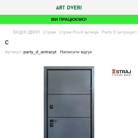
МИ ПРАЦЮЄМО!
ВХІДНІ ДВЕРІ
Страж
Страж Proof вулиця
Party D антрацит
с
Артикул:
party_d_antracyt
Написати відгук