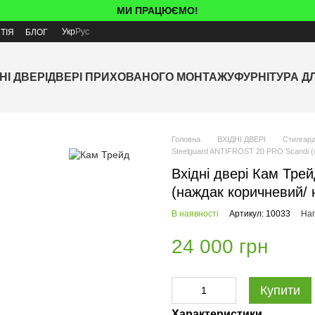
МИ ПРАЦЮЄМО!
Укр
Рус
ТІЯ
БЛОГ
НІ ДВЕРІ
ДВЕРІ ПРИХОВАНОГО МОНТАЖУ
ФУРНІТУРА Д
Головна
ВХІДНІ ДВЕРІ
Стилгард
Steelguard ANTIFROST 20 PRO Scandi (
Вхідні двері Кам Тре
(наждак коричневий/ 
В наявності
Артикул: 10033
Нап
24 000 грн
Купити
Характеристики