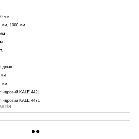
80 мм
0 мм, 1000 мм
 мм
мм
т.
я дома
 мм
4 мм
ліндровий KALE 442L
ліндровий KALE 447L
антія