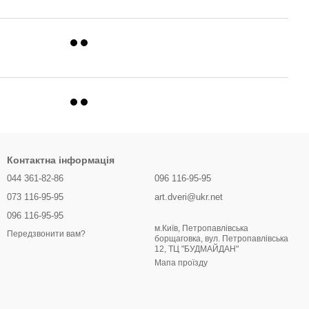
Контактна інформація
044 361-82-86
096 116-95-95
073 116-95-95
art.dveri@ukr.net
096 116-95-95
м.Київ, Петропавлівська
Передзвонити вам?
борщаговка, вул. Петропавлівська
12, ТЦ "БУДМАЙДАН"
Мапа проїзду