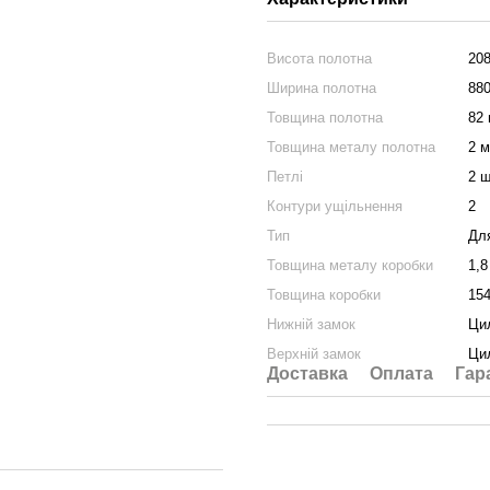
Висота полотна
20
Ширина полотна
88
Товщина полотна
82
Товщина металу полотна
2 
Петлі
2 ш
Контури ущільнення
2
Тип
Дл
Товщина металу коробки
1,8
Товщина коробки
15
Нижній замок
Ци
Верхній замок
Ци
Доставка
Оплата
Гар