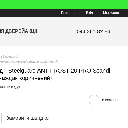
Мій кошик
Бажання
Вхід
044 361-82-86
ЛЯ ДВЕРЕЙ
АКЦІЇ
 (Steelguard)
наждак коричневий/ наждак коричневий)
йд - Steelguard ANTIFROST 20 PRO Scandi
наждак коричневий)
исати відгук
В бажання
Замовити швидко