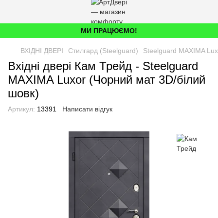
МИ ПРАЦЮЄМО!
ВХІДНІ ДВЕРІ
Стилгард (Steelguard)
Steelguard MAXIMA Lux
Вхідні двері Кам Трейд - Steelguard
MAXIMA Luxor (Чорний мат 3D/білий
шовк)
Артикул:
13391
Написати відгук