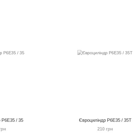
 P6E35 / 35
Євроциліндр P6E35 / 35T
грн
210 грн