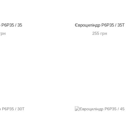
 P6P35 / 35
Євроциліндр P6P35 / 35T
грн
255 грн