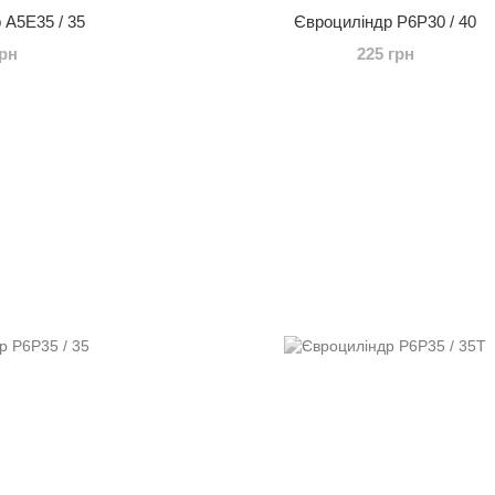
 A5E35 / 35
Євроциліндр P6P30 / 40
грн
225 грн